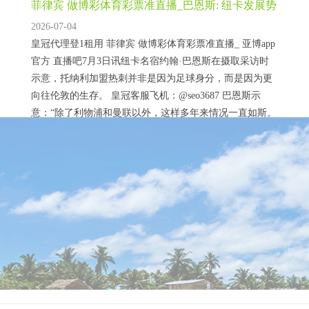
菲律宾 做博彩体育彩票准直播_巴恩斯: 纽卡发展势
头比热刺更好,
2026-07-04
皇冠代理登1租用 菲律宾 做博彩体育彩票准直播_ 亚博app
官方 直播吧7月3日讯纽卡名宿约翰·巴恩斯在摄取采访时
示意，托纳利加盟热刺并非是因为足球身分，而是因为更
向往伦敦的生存。 皇冠客服飞机：@seo3687 巴恩斯示
意：“除了利物浦和曼联以外，这样多年来情况一直如斯。
在伯明翰以北踢球的球员，齐渴慕搬到伦敦去。即便纽卡
斯尔联现在的发展势头比热刺更好，但那些外籍球员也曾
博彩真人平台出租宝博体育官网app_5-0 4-0 7-5！足
更倾向于住在伦敦。” ib...
协
2026-06-23
博彩真人平台出租宝博体育官网app_ 北京本事 6 月 20
日，中国足协杯第四轮完成 6 场比赛，下昼两场：青岛红
狮 0-0 武汉三镇，点球大战 3-4亚新娱乐城，最终三镇运道
晋级；宁波队 0-2 不敌重庆铜梁龙。晚上 4 场：无锡吴钩
与青岛海牛在 90 分钟内战成 2-2，点球大战，凯赛尔失
点，海牛 5-3 胜出，总比分 7-5 淘汰无锡吴钩。石家庄功
夫主场 0-2 不敌上海申花，广西恒宸主场...
博彩业合法吗体育彩票付多少税_追平《主角》，