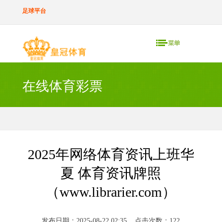
足球平台
在线体育彩票
2025年网络体育资讯上班华
夏 体育资讯牌照
（www.librarier.com）
发布日期：2025-08-22 02:35 点击次数：122