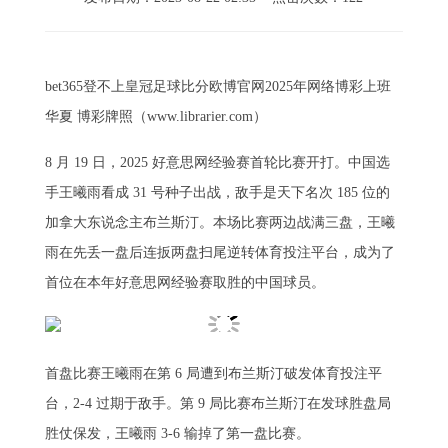
bet365登不上
皇冠足球比分
欧博官网
2025年网络博彩上班
华夏 博彩牌照（www.librarier.com）
8 月 19 日，2025 好意思网经验赛首轮比赛开打。中国选
手王曦雨看成 31 号种子出战，敌手是天下名次 185 位的
加拿大东说念主布兰斯汀。本场比赛两边战满三盘，王曦
雨在先丢一盘后连扳两盘扫尾逆转体育投注平台，成为了
首位在本年好意思网经验赛取胜的中国球员。
首盘比赛王曦雨在第 6 局遭到布兰斯汀破发体育投注平
台，2-4 过期于敌手。第 9 局比赛布兰斯汀在发球胜盘局
胜仗保发，王曦雨 3-6 输掉了第一盘比赛。