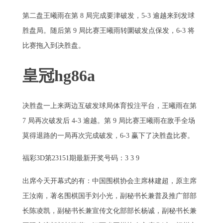
第二盘王曦雨在第 8 局完成要津破发，5-3 逾越来到发球
胜盘局。随后第 9 局比赛王曦雨转圜破发点保发，6-3 将
比赛拖入到决胜盘。
皇冠hg86a
决胜盘一上来两边互破发球局体育投注平台，王曦雨在第
7 局再次破发后 4-3 逾越。第 9 局比赛王曦雨在敌手全场
莫得退路的一局再次完成破发，6-3 赢下了决胜盘比赛。
福彩3D第23151期最新开奖号码：3 3 9
出席今天开幕式的有：中国围棋协会主席林建超，原主席
王汝南，著名围棋国手刘小光，副秘书长兼普及推广部部
长陈凌凯，副秘书长兼宣传文化部部长杨诚，副秘书长兼