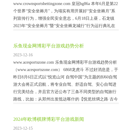
www.crownsportsbettingzone.com 皇冠hg86a 本年6月是第22
个世界“安全坐褥月”，为塌实有用开展好“安全坐褥月”系
列宣传行为，增强全民安全意志，6月18日上昼，石龙镇
2023年“安全坐褥月”暨“安全坐褥龙城行”行为运行典礼在
汇星买卖中心举行。石...
乐鱼现金网博彩平台游戏趋势分析
（www.acesportszone.com）
2023-12-16
www.acesportszone.com 乐鱼现金网博彩平台游戏趋势分析
（www.acesportszone.com） 6868龙虎斗 不过好消息是，于
昨日8月6日正式以“悦览山河 自驾中国”为主题的BJ60自驾
游大会将正式启航，将专业自驾、舒适自驾、安心自驾进
行完美结合，并且官方还公布了三条不同类型的自驾旅行
路线，比如：从郑州出发抵达喀什的【悦览丝绸之路·古今
穿越线】、从成都出发抵达日喀则的【...
2024年欧博棋牌博彩平台游戏新闻
（www.pifyo.com）
2023-12-15