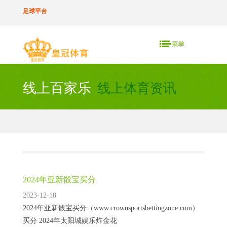
足球平台
线上百家乐
线上体育资讯
2024年亚新骰宝买分
（www.crownsportsbettingzone.com）
2023-12-18
2024年亚新骰宝买分（www.crownsportsbettingzone.com）
买分 2024年太阳城娱乐炸金花