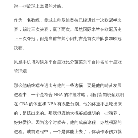
说一些篮球上牵累的才略。
作为一名教练，曼城主帅瓜迪奥拉已经进过十次欧冠半决
赛，踢过三次决赛，赢了两次。虽然国际米兰在欧冠历史
上三次夺冠，但是当前主帅小因扎吉是首次带队参加欧冠
决赛。
凤凰手机博彩娱乐平台
皇冠比分
菠菜乐平台排名前十
皇冠
管理端
那么他确终端在进击有他的一些边幅，要是他的畴昔发展
进程中，一个是符合 NBA 的冲撞才略，咱们皆知说念姚明
在 CBA 的体重和 NBA 有系数分别。他的体重不是吃出来
的，是练出来的。那我但愿他大概鉴戒姚明的一些涵养，
好好爱护。因为这个时候去，他的成前途程，亦然积聚的
进程。成前途程中，一个是体能上去了，你动作杀伤力就