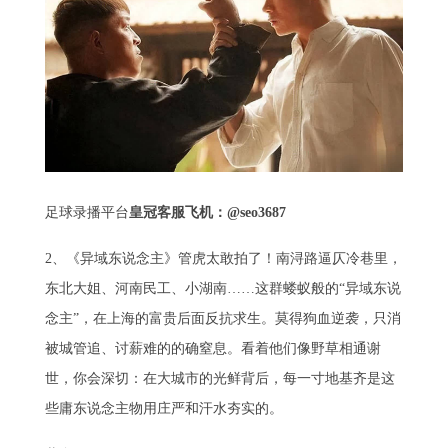
足球录播平台
皇冠客服飞机：@seo3687
2、《异域东说念主》管虎太敢拍了！南浔路逼仄冷巷里，
东北大姐、河南民工、小湖南……这群蝼蚁般的“异域东说
念主”，在上海的富贵后面反抗求生。莫得狗血逆袭，只消
被城管追、讨薪难的的确窒息。看着他们像野草相通谢
世，你会深切：在大城市的光鲜背后，每一寸地基齐是这
些庸东说念主物用庄严和汗水夯实的。