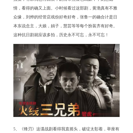
情，看得的确又上面。小时候看过这部剧，黄渤真有不雅
众缘，刘烨的经管店戏份好奇好奇，张鲁一的确合计是日
本东说念主，大娘，娟子，慧芸等等每个扮装齐有好奇。
这种抗日剧就应该多拍，历史永不可忘，永不可忘！
5、《锋刃》这谍战剧看得我直摇头，破绽太彰着，举座有