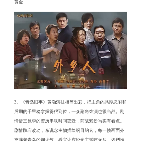
黄金
3、《青岛旧事》黄渤演技相等出彩，把主角的憨厚忍耐和
后期的千里稳拿握得很到位，一众副角饰演也很当然。剧
情借三昆季的资历串联时间变迁，商战戏份写实有看点。
剧情跌宕改动，东说念主物描绘纲目钩玄，每一帧画面齐
充满老青岛的烟火气，看完让东说念主试吃无尽，浓烈推