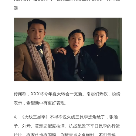
选！
传闻称，XXX将今年夏天转会一支新。引起们热议，纷纷
表示，希望新中有更好表现。
4、《火线三昆季》不得不说火线三昆季选角绝了，张涵
予、刘烨、黄渤适配度拉满。抗战配景下平日昆季的行运
拉扯，有家仇也有国恨，剧情带点玄色幽默，不刻意煽