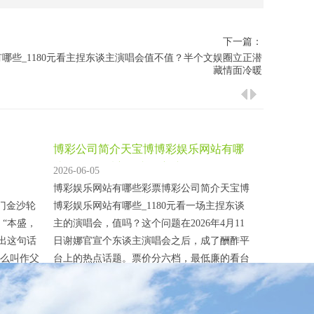
下一篇：
哪些_1180元看主捏东谈主演唱会值不值？半个文娱圈立正潜
藏情面冷暖
博彩公司简介天宝博博彩娱乐网站有哪
些_1180元看主捏东谈主演唱
2026-06-05
博彩娱乐网站有哪些彩票博彩公司简介天宝博
块澳门金沙轮
博彩娱乐网站有哪些_1180元看一场主捏东谈
“本盛，
主的演唱会，值吗？这个问题在2026年4月11
出这句话
日谢娜官宣个东谈主演唱会之后，成了酬酢平
么叫作父
台上的热点话题。票价分六档，最低廉的看台
家这场大
票380元，最贵的内场票1180元。网友的质疑
是一张随
声斯须涌来：一个主业是主捏东谈主的东谈
眼狼。
主，凭什么定这样高的价？4月15日下昼2点门