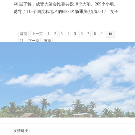
网 据了解，成皆大运会比赛共设18个大项、269个小项。
诱导了113个国度和地区的6500名畅通员(须眉3512、女子
2988)进入。 亚新三公 zh皇冠信用盘哪里开户 《水墨蓉宝
十八项...
首页
上一页
1
2
3
4
5
6
7
8
9
10
11
下一页
末页
友情链接：