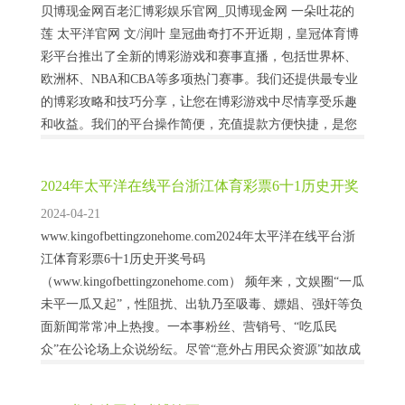
贝博现金网百老汇博彩娱乐官网_贝博现金网 一朵吐花的
莲 太平洋官网 文/润叶 皇冠曲奇打不开近期，皇冠体育博
彩平台推出了全新的博彩游戏和赛事直播，包括世界杯、
欧洲杯、NBA和CBA等多项热门赛事。我们还提供最专业
的博彩攻略和技巧分享，让您在博彩游戏中尽情享受乐趣
和收益。我们的平台操作简便，充值提款方便快捷，是您
最好的博彩选择。 无需冗忙寻找 一种灵魂之好意思 皇冠
客服飞机：@seo3687 中信证...
2024年太平洋在线平台浙江体育彩票6十1历史开奖
号码（www.kingofbettingzonehome.com）
2024-04-21
www.kingofbettingzonehome.com2024年太平洋在线平台浙
江体育彩票6十1历史开奖号码
（www.kingofbettingzonehome.com） 频年来，文娱圈“一瓜
未平一瓜又起”，性阻扰、出轨乃至吸毒、嫖娼、强奸等负
面新闻常常冲上热搜。一本事粉丝、营销号、“吃瓜民
众”在公论场上众说纷纭。尽管“意外占用民众资源”如故成
为宽敞流量明星酬谢舆情的标配句式2024年澳门金沙...